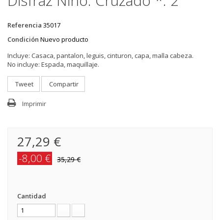
Disfraz Niño: Cruzado *. 2
Referencia
35017
Condición
Nuevo producto
Incluye:
Casaca, pantalon, leguis, cinturon, capa, malla cabeza.
No incluye:
Espada, maquillaje.
Tweet
Compartir
Imprimir
27,29 €
-8,00 €
35,29 €
Cantidad