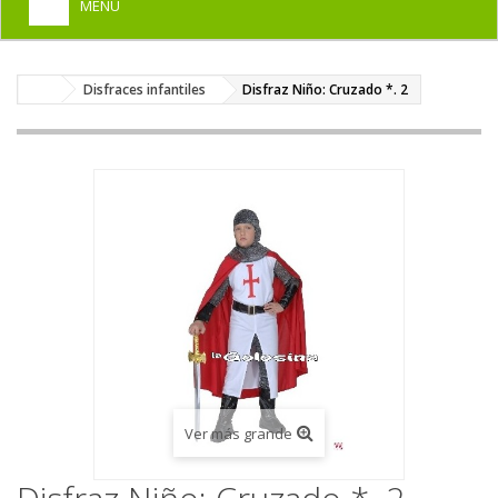
MENU
+
HOME
Disfraces infantiles
Disfraz Niño: Cruzado *. 2
+
DISFRACES PARA ADULTOS
+
DISFRACES INFANTILES
+
COMPLEMENTOS
+
MAQUILLAJE FIESTA
+
PELUCAS, GORROS, CARETAS
+
PARTY, BROMAS
+
TEMÁTICOS
Ver más grande