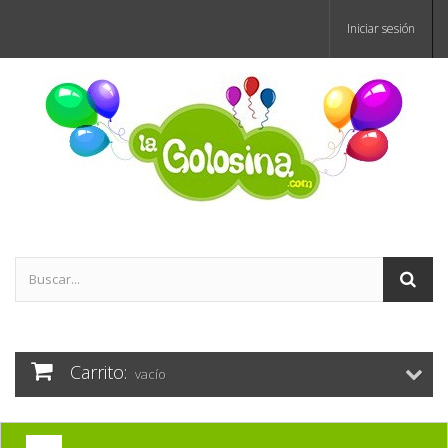
Iniciar sesión
Carrito:
vacío