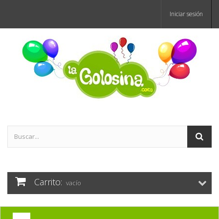
Iniciar sesión
Carrito:
vacío