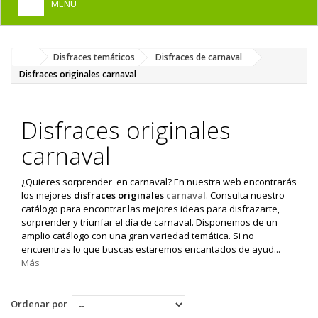
MENU
+
HOME
Disfraces temáticos
Disfraces de carnaval
+
DISFRACES PARA ADULTOS
Disfraces originales carnaval
+
DISFRACES INFANTILES
+
Disfraces originales
COMPLEMENTOS
carnaval
+
MAQUILLAJE FIESTA
+
PELUCAS, GORROS, CARETAS
¿Quieres sorprender en carnaval? En nuestra web encontrarás
los mejores
disfraces originales
carnaval
. Consulta nuestro
+
PARTY, BROMAS
catálogo para encontrar las mejores ideas para disfrazarte,
sorprender y triunfar el día de carnaval. Disponemos de un
+
TEMÁTICOS
amplio catálogo con una gran variedad temática. Si no
encuentras lo que buscas estaremos encantados de ayud...
Más
Ordenar por