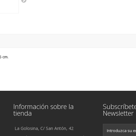
5 cm.
Información sobre la
Subscríbet
tienda
Newsletter
La Golosina, C/ San Antón, 42