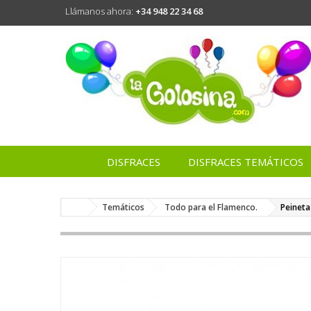
Llámanos ahora:
+34 948 22 34 68
DISFRACES
DISFRACES TEMÁTICOS
Temáticos
Todo para el Flamenco.
Peineta