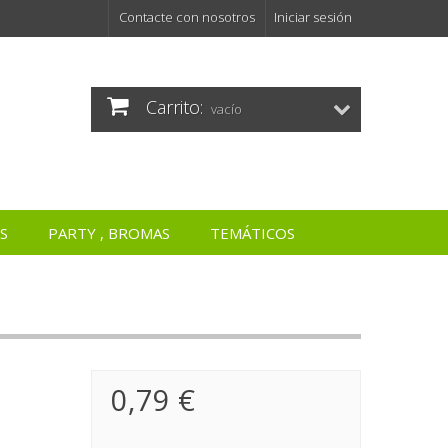
Contacte con nosotros
Iniciar sesión
Carrito:
vacío
S
PARTY , BROMAS
TEMÁTICOS
0,79 €