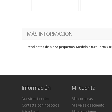
MÁS INFORMACIÓN
Pendientes de pinza pequeños. Medida altura: 7 cm x 8,
Información
Mi cuenta
Nuestras tiendas
Mis compras
Contacte con nosotros
Mis vales descuento
Aviso Legal
Mis direcciones