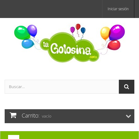
Iniciar sesión
Carrito:
vacío