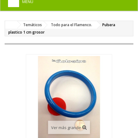
MENU
+
HOME
Temáticos
Todo para el Flamenco.
Pulsera
+
DISFRACES PARA ADULTOS
plastico 1 cm grosor
+
DISFRACES INFANTILES
+
COMPLEMENTOS
+
MAQUILLAJE FIESTA
+
PELUCAS, GORROS, CARETAS
+
PARTY, BROMAS
+
TEMÁTICOS
Ver más grande