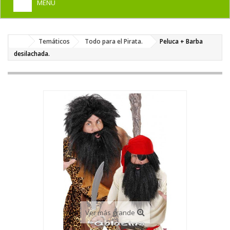
MENU
+
HOME
Temáticos
Todo para el Pirata.
Peluca + Barba
+
DISFRACES PARA ADULTOS
desilachada.
+
DISFRACES INFANTILES
+
COMPLEMENTOS
+
MAQUILLAJE FIESTA
+
PELUCAS, GORROS, CARETAS
+
PARTY, BROMAS
+
TEMÁTICOS
Ver más grande