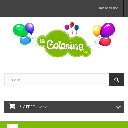
Iniciar sesión
Carrito:
vacío