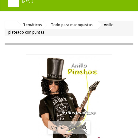
MENU
+
HOME
Temáticos
Todo para masoquistas.
Anillo
+
DISFRACES PARA ADULTOS
plateado con puntas
+
DISFRACES INFANTILES
+
COMPLEMENTOS
+
MAQUILLAJE FIESTA
+
PELUCAS, GORROS, CARETAS
+
PARTY, BROMAS
+
TEMÁTICOS
Ver más grande