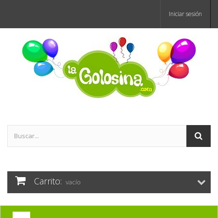
Iniciar sesión
Carrito:
vacío