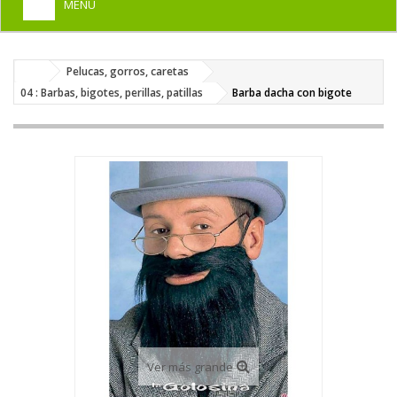
MENU
+
HOME
Pelucas, gorros, caretas
+
DISFRACES PARA ADULTOS
04 : Barbas, bigotes, perillas, patillas
Barba dacha con bigote
+
DISFRACES INFANTILES
+
COMPLEMENTOS
+
MAQUILLAJE FIESTA
+
PELUCAS, GORROS, CARETAS
+
PARTY, BROMAS
+
TEMÁTICOS
Ver más grande