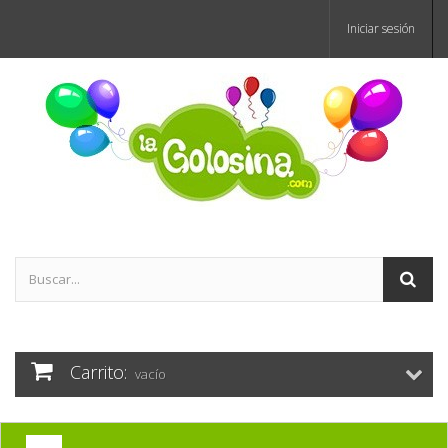
Iniciar sesión
Carrito:
vacío