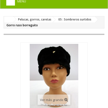
MENU
+
HOME
Pelucas, gorros, caretas
05 : Sombreros surtidos
+
DISFRACES PARA ADULTOS
Gorro ruso borreguito
+
DISFRACES INFANTILES
+
COMPLEMENTOS
+
MAQUILLAJE FIESTA
+
PELUCAS, GORROS, CARETAS
+
PARTY, BROMAS
+
TEMÁTICOS
Ver más grande