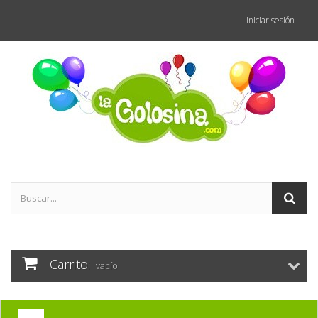
Iniciar sesión
Carrito:
vacío