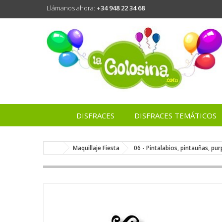
Llámanos ahora:
+34 948 22 34 68
DISFRACES
DISFRACES TEMÁTICOS
Maquillaje Fiesta
06 - Pintalabios, pintauñas, pu