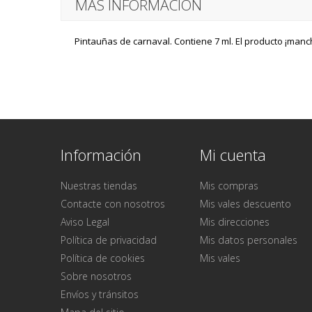
MÁS INFORMACIÓN
Pintauñas de carnaval. Contiene 7 ml. El producto ¡manch
Información
Mi cuenta
Nuestras tiendas
Mis compras
Contacte con nosotros
Mis vales descuento
Aviso Legal
Mis direcciones
Política de privacidad
Mis datos personales
Política de cookies
Mis vales
Sobre nosotros
Envíos y tránsitos