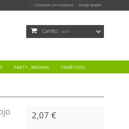
Contacte con nosotros
Iniciar sesión
Carrito:
vacío
S
PARTY , BROMAS
TEMÁTICOS
ojo
2,07 €