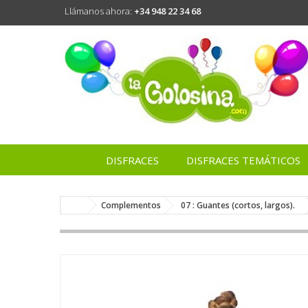
Llámanos ahora:
+34 948 22 34 68
DISFRACES
DISFRACES TEMÁTICOS
Complementos
07 : Guantes (cortos, largos).