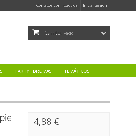
Contacte con nosotros
Iniciar sesión
Carrito:
vacío
S
PARTY , BROMAS
TEMÁTICOS
piel
4,88 €