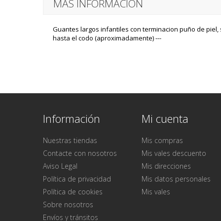
MÁS INFORMACIÓN
Guantes largos infantiles con terminacion puño de piel, 
hasta el codo (aproximadamente) ---
Información
Mi cuenta
Nuestras tiendas
Mis compras
Contacte con nosotros
Mis vales descuento
Aviso Legal
Mis direcciones
Política de privacidad
Mis datos personales
Política de cookies
Mis vales
Sobre nosotros
Envíos y tránsitos