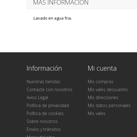
MÁS INFORMACIÓN
.Lavado en agua fria.
Información
Mi cuenta
Nuestras tiendas
Mis compras
Contacte con nosotros
Mis vales descuento
Aviso Legal
Mis direcciones
Política de privacidad
Mis datos personales
Política de cookies
Mis vales
Sobre nosotros
Envíos y tránsitos