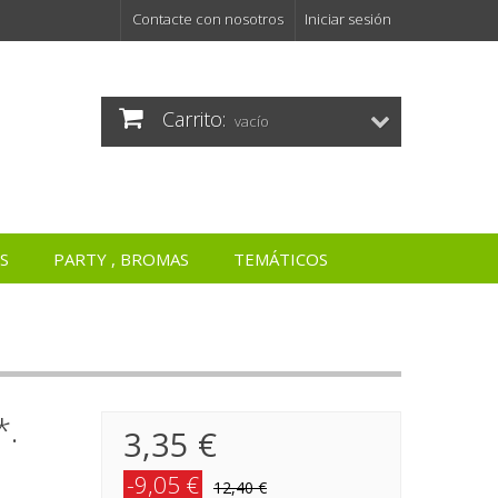
Contacte con nosotros
Iniciar sesión
Carrito:
vacío
S
PARTY , BROMAS
TEMÁTICOS
*.
3,35 €
-9,05 €
12,40 €