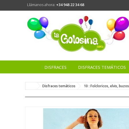
Llámanos ahora:
+34 948 22 34 68
DISFRACES
DISFRACES TEMÁTICOS
Disfraces temáticos
10 : Folcloricos, elvis, buzos