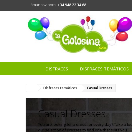
Llámanos ahora:
+34 948 22 34 68
DISFRACES
DISFRACES TEMÁTICOS
Disfraces temáticos
Casual Dresses
Casual Dresses
You are looking for a dress for every day? Take a loo
our selection of dresses to find one that suits you.