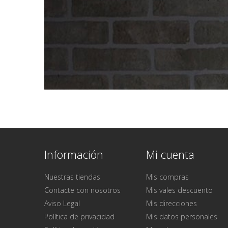
Información
Mi cuenta
Nuestras tiendas
Mis compras
Contacte con nosotros
Mis vales descuento
Aviso Legal
Mis direcciones
Política de privacidad
Mis datos personales