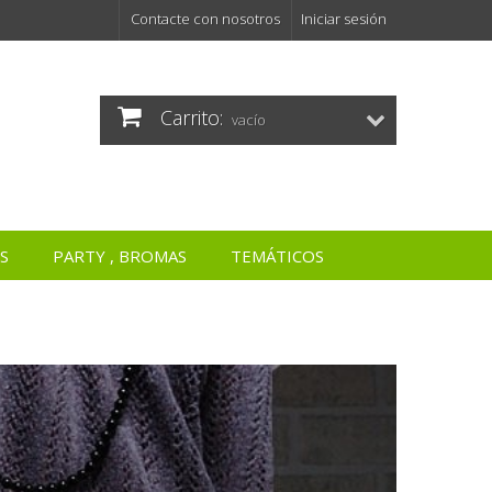
Contacte con nosotros
Iniciar sesión
Carrito:
vacío
S
PARTY , BROMAS
TEMÁTICOS