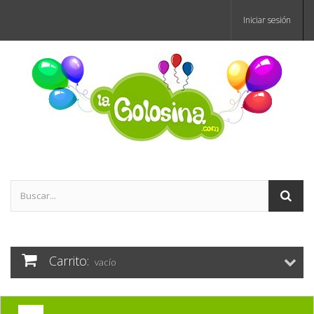
Iniciar sesión
Carrito:
vacío