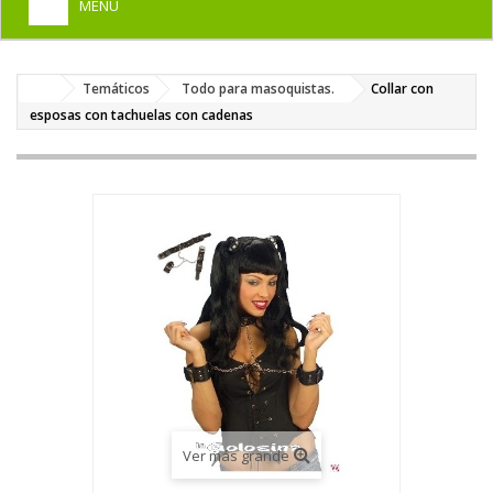
MENU
+
HOME
Temáticos
Todo para masoquistas.
Collar con
+
DISFRACES PARA ADULTOS
esposas con tachuelas con cadenas
+
DISFRACES INFANTILES
+
COMPLEMENTOS
+
MAQUILLAJE FIESTA
+
PELUCAS, GORROS, CARETAS
+
PARTY, BROMAS
+
TEMÁTICOS
Ver más grande