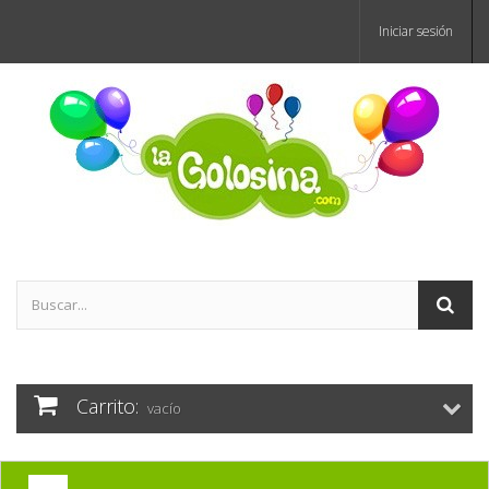
Iniciar sesión
Carrito:
vacío